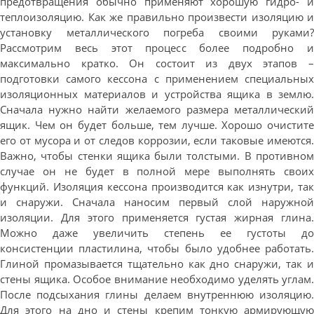
предотвращения обычно применяют хорошую гидро- и
теплоизоляцию. Как же правильно произвести изоляцию и
установку металлического погреба своими руками?
Рассмотрим весь этот процесс более подробно и
максимально кратко. Он состоит из двух этапов –
подготовки самого кессона с применением специальных
изоляционных материалов и устройства ящика в землю.
Сначала нужно найти желаемого размера металлический
ящик. Чем он будет больше, тем лучше. Хорошо очистите
его от мусора и от следов коррозии, если таковые имеются.
Важно, чтобы стенки ящика были толстыми. В противном
случае он не будет в полной мере выполнять своих
функций. Изоляция кессона производится как изнутри, так
и снаружи. Сначала наносим первый слой наружной
изоляции. Для этого применяется густая жирная глина.
Можно даже увеличить степень ее густоты до
консистенции пластилина, чтобы было удобнее работать.
Глиной промазывается тщательно как дно снаружи, так и
стены ящика. Особое внимание необходимо уделять углам.
После подсыхания глины делаем внутреннюю изоляцию.
Для этого на дно и стены крепим тонкую армирующую