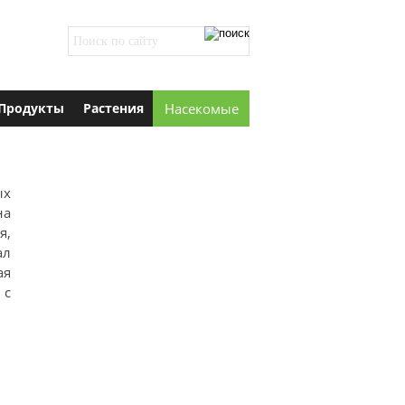
Продукты
Растения
Насекомые
ых
на
я,
ал
ая
 с