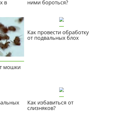
х в
ними бороться?
Как провести обработку
от подвальных блох
от мошки
вальных
Как избавиться от
слизняков?