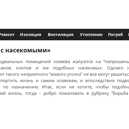
Ремонт
Изоляция
Вентиляция
Утепление
Погреб
а с насекомыми»
подвальных помещений хозяева жалуются на “непрошен
раканов, клопов и им подобных насекомых. Однако 
 такого неприятного “живого уголка” не все могут решитьс
спортить жизнь и самим хозяевам, и впоследствии подв
ь по назначению. Итак, если не хотите, чтобы подобн
ей жизнь, тогда – добро пожаловать в рубрику “Борьба