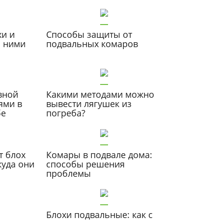
и и
Способы защиты от
с ними
подвальных комаров
вной
Какими методами можно
ями в
вывести лягушек из
бе
погреба?
т блох
Комары в подвале дома:
куда они
способы решения
проблемы
Блохи подвальные: как с