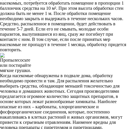
насекомых, потребуется обработать помещение в пропорции 1
баллончик средства на 10 м². При этом высота обработки стен
должна быть не менее 1 м. После обработки помещение
необходимо закрыть и выдержать в течение нескольких часов.
Средство, распыленное в помещении, будет действовать в
течение 5-7 дней. Если его не смывать, молодые особи
паразитов, вылупившиеся из яиц, сразу же погибнут при
контакте с ним. В том случае, если после принятых мер
насекомые не пропадут в течение 1 месяца, обработку придется
повторить.
Пропылесосьте
или постирайте
мягкие грушки.
Когда насекомые обнаружены в подвале дома, обработку
необходимо провести и там. Для распыления желательно
выбирать средства, обладающие меньшей токсичностью для
человека и домашних животных. Сегодня производителями
предлагается огромное количество защитных препаратов, в
основе которых лежат разнообразные химикаты. Наиболее
опасные из них – карбонаты, хлорорганические и
фосфорорганические соединения, которые, постепенно
накапливаясь в клетках растений и живых организмов, могут
привести к серьезным отравлениям. Наименее вредны для
человека препараты с пиретрумом и пиретроидами.