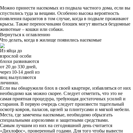
Можно принести насекомых из подвала частного дома, если вы
спустились туда за вещами. Особенно высока вероятность
появления паразитов в том случае, когда в подвале проживают
крысы. Также переносчиками блошек могут явиться бездомные
животные – кошки или собаки.
Вернуться к оглавлению
Что делать, когда в жилище появились насекомые
Из яйца до
взрослой особи
блохи развиваются
от 20 до 330 дней,
через 10-14 дней из
яиц вылупляются
личинки.
Если вы обнаружили блох в своей квартире, избавляться от них
необходимо как можно скорее. Следует отметить, что это не
самая приятная процедура, требующая достаточных усилий и
старания. В первую очередь следует произвести тщательный
осмотр ковров, паласов, щелей за плинтусами и мягкой мебели.
Места, где замечены насекомые, необходимо обрызгать
специальными аэрозолями и защитными средствами.
Самым лучшим из них на сегодняшний день считается
«Дихлофос», проверенный годами. Для того чтобы вывести