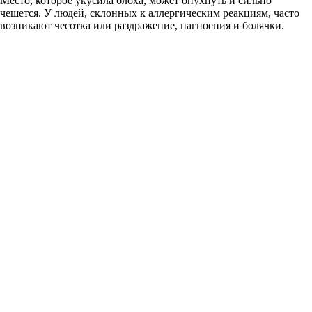
Место, которое укусила блоха, может опухнуть и сильно
чешется. У людей, склонных к аллергическим реакциям, часто
возникают чесотка или раздражение, нагноения и болячки.