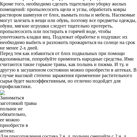
Кроме того, необходимо сделать тщательную уборку жилых
помещений: пропылесосить щели и углы, обработать ковры
раствором шампуня от блох, вымыть полы и мебель. Насекомые
могут залезать в вещи или обувь, поэтому все предметы одежды,
обуви, мягкие игрушки следует тщательно протереть,
пропылесосить или постирать в горячей воде, чтобы
уничтожить кладки яиц. Подлежат обработке и подушки: их
необходимо выбить и разложить прожариться на солнце на срок
не менее 2-х дней.
Перед тем как избавиться от блох подвальных при помощи
ядохимикатов, попробуйте применить народные средства. Ими
считаются такие горькие травы, как полынь и пижма. И ту, и
другую в засушенном состоянии можно приобрести в аптеках. В
случае высокой степени заражения применение растительного
сырья будет малоэффективным, но отлично подойдет для
профилактики.
Заниматься
заготовкой травы
полыни не
обязательно,
ее можно
приобрести в
аптеке.
Для приготовления состава 2 ч. л. полыни смешайте с 2 ч. л.