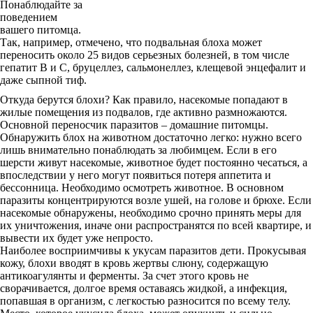
Понаблюдайте за
поведением
вашего питомца.
Так, например, отмечено, что подвальная блоха может
переносить около 25 видов серьезных болезней, в том числе
гепатит В и С, бруцеллез, сальмонеллез, клещевой энцефалит и
даже сыпной тиф.
Откуда берутся блохи? Как правило, насекомые попадают в
жилые помещения из подвалов, где активно размножаются.
Основной переносчик паразитов – домашние питомцы.
Обнаружить блох на животном достаточно легко: нужно всего
лишь внимательно понаблюдать за любимцем. Если в его
шерсти живут насекомые, животное будет постоянно чесаться, а
впоследствии у него могут появиться потеря аппетита и
бессонница. Необходимо осмотреть животное. В основном
паразиты концентрируются возле ушей, на голове и брюхе. Если
насекомые обнаружены, необходимо срочно принять меры для
их уничтожения, иначе они распространятся по всей квартире, и
вывести их будет уже непросто.
Наиболее восприимчивы к укусам паразитов дети. Прокусывая
кожу, блохи вводят в кровь жертвы слюну, содержащую
антикоагулянты и ферменты. За счет этого кровь не
сворачивается, долгое время оставаясь жидкой, а инфекция,
попавшая в организм, с легкостью разносится по всему телу.