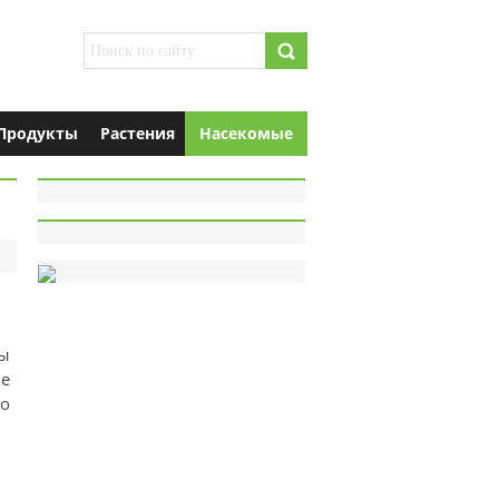
Продукты
Растения
Насекомые
ры
е
но