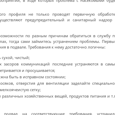
роприятий, в ходе которых проблема с насекомыми буде
ного профиля не только проводят первичную обработк
уществляют предупредительный и санитарный надзор 
 возможности по разным причинам обратиться в службу п
лах, тогда сами займитесь устранением проблемы. Перв
ия в подвале. Требования к нему достаточно логичны:
 сухой, чистый;
х засоров коммуникаций последние устраняются в самы
етривается и просушивается;
лжна быть в исправном состоянии;
осяков, отверстия для вентиляции заделайте специальн
мелкоячеистую сетку;
 различных хозяйственных вещей, продуктов питания и т.
подвал на соответствующие требования, устранил