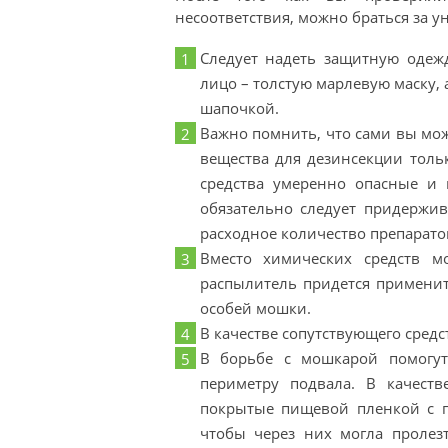
несоответствия, можно браться за 
Следует надеть защитную одеж
лицо – толстую марлевую маску,
шапочкой.
Важно помнить, что сами вы мо
вещества для дезинсекции только
средства умеренно опасные и 
обязательно следует придержив
расходное количество препарато
Вместо химических средств 
распылитель придется применит
особей мошки.
В качестве сопутствующего сред
В борьбе с мошкарой помогут
периметру подвала. В качест
покрытые пищевой пленкой с 
чтобы через них могла проле