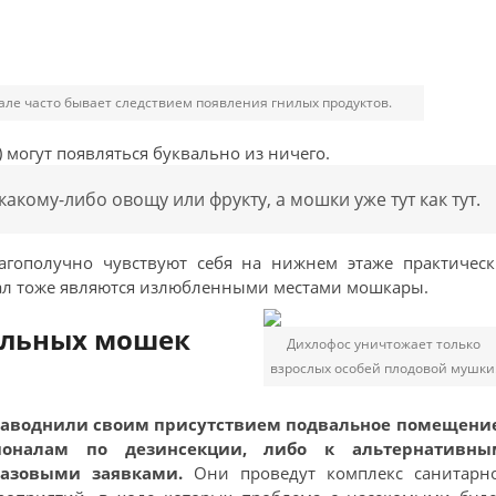
ле часто бывает следствием появления гнилых продуктов.
могут появляться буквально из ничего.
акому-либо овощу или фрукту, а мошки уже тут как тут.
агополучно чувствуют себя на нижнем этаже практическ
вал тоже являются излюбленными местами мошкары.
альных мошек
Дихлофос уничтожает только
взрослых особей плодовой мушки
 наводнили своим присутствием подвальное помещение
ионалам по дезинсекции, либо к альтернативны
разовыми заявками.
Они проведут комплекс санитарно