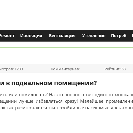
Ремонт
Изоляция
Вентиляция
Утепление
Погреб
отров: 1233
Комментариев:
Рейтинг: 53
ки в подвальном помещении?
ть или помиловать? На это вопрос ответ один: от мошка
ещении лучше избавляться сразу! Малейшее промедлени
так как размножаются эти назойливые насекомые достаточ