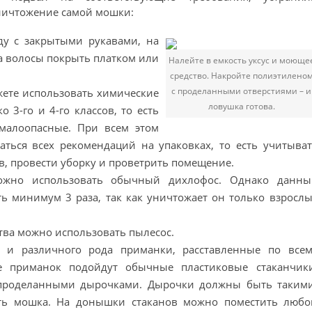
уничтожение самой мошки:
ду с закрытыми рукавами, на
 а волосы покрыть платком или
Налейте в емкость уксус и моюще
средство. Накройте полиэтилено
с проделанными отверстиями – и
жете использовать химические
ловушка готова.
 3-го и 4-го классов, то есть
малоопасные. При всем этом
аться всех рекомендаций на упаковках, то есть учитыва
в, провести уборку и проветрить помещение.
можно использовать обычный дихлофос. Однако данны
ь минимум 3 раза, так как уничтожает он только взросл
ства можно использовать пылесос.
 и различного рода приманки, расставленные по всем
ве приманок подойдут обычные пластиковые стаканчики
проделанными дырочками. Дырочки должны быть такими
зть мошка. На донышки стаканов можно поместить любо