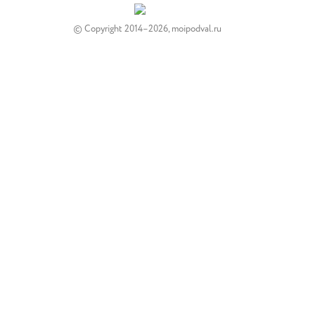
© Copyright 2014–2026, moipodval.ru
Устройство
Отделка
Монтаж
Ремонт
Изоляция
Вентиляция
Утепление
Погреб
Хранение продуктов
Выращивание растений