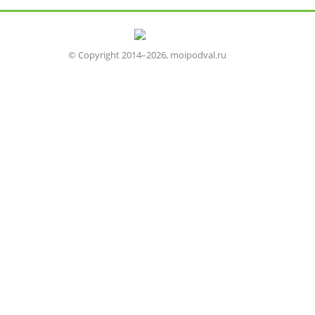
© Copyright 2014–2026, moipodval.ru
Устройство
Отделка
Монтаж
Ремонт
Изоляция
Вентиляция
Утепление
Погреб
Хранение продуктов
Выращивание растений