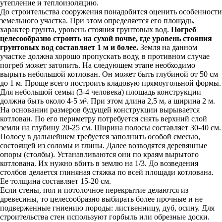
утепление и теплоизоляцию.
До строительства сооружения понадобится оценить особенности
земельного участка. При этом определяется его площадь,
характер грунта, уровень стояния грунтовых вод.
Погреб
целесообразно строить на сухой почве, где уровень стояния
грунтовых вод составляет 1 м и более.
Земля на данном
участке должна хорошо пропускать воду, в противном случае
погреб может затопить. На следующем этапе необходимо
вырыть небольшой котлован. Он может быть глубиной от 50 см
до 1 м. Проще всего построить кладовую прямоугольной формы.
Для небольшой семьи (3-4 человека) площадь конструкции
должна быть около 4-5 м². При этом длина 2,5 м, а ширина 2 м.
На основании размеров будущей конструкции вырывается
котлован. По его периметру потребуется снять верхний слой
земли на глубину 20-25 см. Ширина полосы составляет 30-40 см.
Полосу в дальнейшем требуется заполнить особой смесью,
состоящей из соломы и глины. Далее возводятся деревянные
опоры (столбы). Устанавливаются они по краям вырытого
котлована. Их нужно вбить в землю на 1/3. До возведения
столбов делается глиняная стяжка по всей площади котлована.
Ее толщина составляет 15-20 см.
Если стены, пол и потолочное перекрытие делаются из
древесины, то целесообразно выбирать более прочные и не
подверженные гниению породы: лиственницу, дуб, осину. Для
строительства стен используют горбыль или обрезные доски.