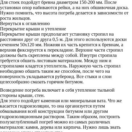
Для стоек подойдут бревна диаметром 150-200 мм. После
установки опор набиваются рейки, а на них обшивочная доска.
Нужно помнить, что высота погреба делается в зависимости от
роста жильцов.
Вернуться к оглавлению
Перекрытие крыши и утепление
Перекрытие крыши предполагает установку стропил на
расстоянии друг от друга 0,5 м. Для этого используются доски
сечением 50х120 мм. Нижняя их часть крепится к бревнам, а
верхняя фиксируется к перекладине. Верхние части стропил
должны быть скреплены между собой. Изнутри стропила
требуется обшить листовым материалом. Между ним и
стропилами кладется утеплитель. Наружную часть стропил
необходимо обшить таким же способом, после чего на
поверхность укладывается рубероид. Все стыки и слои
целесообразно смазать горячим битумом.
Возведение погреба включает в себя утепление тыльной
стороны крыши, стен.
Для этого подойдет каменная или минеральная вата. Что же
касается гидроизоляции, то она организуется путем
обмазывания всей конструкции битумом или другим
гидроизоляционным раствором. Таким образом, построить
полузаглубленный погреб можно из самых различных
материалов: камня, дерева или кирпича. Нужно лишь знать