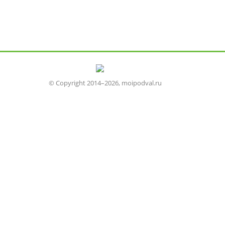
© Copyright 2014–2026, moipodval.ru
Устройство
Отделка
Монтаж
Ремонт
Изоляция
Вентиляция