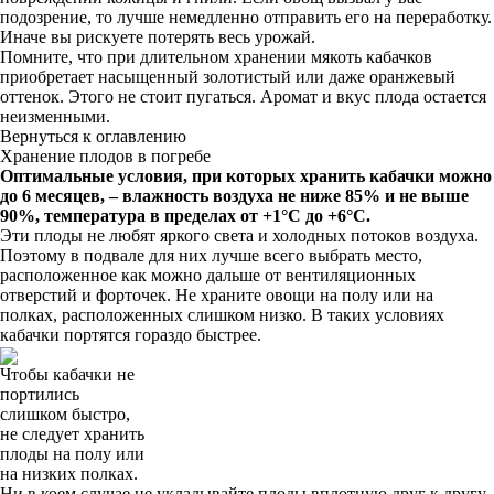
подозрение, то лучше немедленно отправить его на переработку.
Иначе вы рискуете потерять весь урожай.
Помните, что при длительном хранении мякоть кабачков
приобретает насыщенный золотистый или даже оранжевый
оттенок. Этого не стоит пугаться. Аромат и вкус плода остается
неизменными.
Вернуться к оглавлению
Хранение плодов в погребе
Оптимальные условия, при которых хранить кабачки можно
до 6 месяцев, – влажность воздуха не ниже 85% и не выше
90%, температура в пределах от +1°С до +6°С.
Эти плоды не любят яркого света и холодных потоков воздуха.
Поэтому в подвале для них лучше всего выбрать место,
расположенное как можно дальше от вентиляционных
отверстий и форточек. Не храните овощи на полу или на
полках, расположенных слишком низко. В таких условиях
кабачки портятся гораздо быстрее.
Чтобы кабачки не
портились
слишком быстро,
не следует хранить
плоды на полу или
на низких полках.
Ни в коем случае не укладывайте плоды вплотную друг к другу