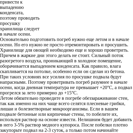
привести к
выпадению
конденсата,
поэтому проводить
просушку
хранилища следует
в начале осени.
Основательно подготовить погреб нужно еще летом и в начале
осени. Но его нужно не просто отремонтировать и просушить.
Хранилище для овощей необходимо еще и хорошо проветрить.
Причем в жаркие дни этого делать не стоит. Сильный поток
разогретого воздуха, проникающий в холодное помещение,
оборачивается выпадением конденсата. Как правило, влага
скапливается на потолке, особенно если он сделан из бетона.
При таких условиях все усилия по просушке подвала будут
напрасными. Поэтому проветривать погреб разумнее в начале
осени, когда дневная температура не превышает +20°С, а подвал
прогрелся за лето примерно до +15°С.
Летом обязательно проведите в погребе обеззараживание стен,
так как именно на них чаще всего селятся плесневые грибки,
лишаи и болезнетворные микроорганизмы. Если в вашем
подвале бетонные или кирпичные стены, то побелите их,
используя раствор на основе извести. Нелишним будет добавить
в него 3-5% раствор медного купороса. После побелки плотно
закупорьте подвал на 2-3 суток, а только потом начинайте