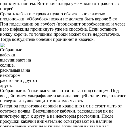
проткнуть ногтем. Вот такие плоды уже можно отправлять в
погреб.
Срезать кабачки с грядки нужно обязательно с частью
плодоножки. «Обрубок» ножки не должен быть короче 5 см.
При подсыхании он грубеет (происходит опробковение) и через
него инфекция проникнуть уже не способна. Если оставить
ножку короче, то толщины пробки может быть недостаточно.
Тогда возбудитель болезни проникнет в кабачок.
Собранные
кабачки
высушивают на
солнце,
раскладывая на
некотором
расстоянии друг от
друга.
Собранные кабачки высушиваются только под солнцем. Под
воздействием ультрафиолета кожица овощей станет еще плотнее
и тверже и лучше защитит нежную мякоть.
В период подготовки овощей к хранению их не стоит мыть от
остатков почвы. Высушивают кабачки, раскладывая их не
вплотную друг к другу, а на некотором расстоянии. После
просушки кабачки внимательно осматривают на наличие
повреждений кожицы и гнили. Если овощ вызвал у вас