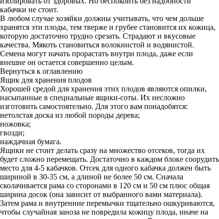
изолировать от здоровых. Но беспокоить без надобности
кабачки не стоит.
В любом случае хозяйки должны учитывать, что чем дольше
хранятся эти плоды, тем тверже и грубее становится их кожица,
которую достаточно трудно срезать. Страдают и вкусовые
качества. Мякоть становиться волокнистой и водянистой.
Семена могут начать прорастать внутри плода, даже если
внешне он остается совершенно целым.
Вернуться к оглавлению
Ящик для хранения плодов
Хорошей средой для хранения этих плодов являются опилки,
насыпанные в специальные ящики-соты. Их несложно
изготовить самостоятельно. Для этого вам понадобятся:
нетолстая доска из любой породы дерева;
ножовка;
гвозди;
наждачная бумага.
Ящики не стоит делать сразу на множество отсеков, тогда их
будет сложно перемещать. Достаточно в каждом блоке соорудить
место для 4-5 кабачков. Отсек для одного кабачка должен быть
шириной в 30-35 см, а длиной не более 50 см. Сначала
сколачивается рама со сторонами в 120 см и 50 см плюс общая
ширина досок (она зависит от выбранного вами материала).
Затем рама и внутренние перемычки тщательно ошкуриваются,
чтобы случайная заноза не повредила кожицу плода, иначе на