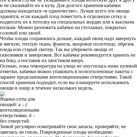
и не сваливайте их в кучу. Для долгого хранения кабачки
должны находиться «в одиночестве». Лучше всего эти овощи
хранятся, если каждый плод поместить в отдельную сетку и
подвесить их к потолку на специальных жердях или к высоким
полкам. Можно разложить кабачки на стеллажах, покрытых
соломой или хвоей.
Чтобы плоды сохранялись дольше, каждый овощ надо завернуть
в мягкую, теплую ткань: фланель, махровое полотенце, обрезок
пледа или старый свитер. Так вы убережете овощи от
сквозняков и заморозков. Все кабачки рекомендуется хранить не
на боку, а поставив их хвостиком вверх.
Осенью, пока температура на улице не опустилась ниже нулевой
отметки, кабачки можно упаковать в полиэтиленовые пакеты с
заранее проделанными вентиляционными отверстиями. Такой
способ хранения подходит, если вы планируете использовать
овощи в пищу в течение нескольких недель.
Ящики-соты для
овощей: а – с
вентиляционными
отверстиями, б –
без отверстий.
Зимой регулярно осматривайте свои запасы, проверяйте, не
завелась ли гниль. Поврежденные плоды необходимо