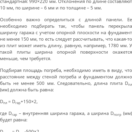
стандартная: 990×220 мм. Отклонения по длине составляют
10 мм, по ширине – 6 мм и по толщине – 5 мм.
Особенно важно определиться с длиной панели. Ее
необходимо подбирать так, чтобы панель перекрыла
ширину гаража с учетом опорной плоскости на фундамент
не менее 150 мм, то есть следует рассчитывать, что какая-то
из плит может иметь длину, равную, например, 1780 мм. У
такой плиты ширина опорной поверхности окажется
меньше, чем требуется.
Подбирая площадь погреба, необходимо иметь в виду, что
расстояние между стеной погреба и фундаментом должно
быть не менее 500 мм. Следовательно, длина плита D
пл
(мм) должна быть равна:
D
= D
+150×2,
пл
гар
где D
– внутренняя ширина гаража, а ширина D
(мм
гар
погр
будет равна:
D
= D
-500×2.