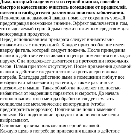
Дым, который выделяется из серной шашки, способен
быстро и качественно очистить помещение от вредителей,
плесени и возбудителей различных опасных заболеваний.
Использование дымовой шашки помогает сохранить урожай,
предотвращая возможное гниение. Эффект заключается в том,
что выделяемый серный дым служит отличным средством для
консервации продуктов.
Перед использованием препарата следует внимательно
ознакомиться с инструкцией. Каждое приспособление имеет
вверху фитиль, который следует поджечь. После приведения
шашки в действие ее оставляют в центре помещения и выходят
наружу. Она продолжает дымиться на протяжении нескольких
часов. Пламя при этом отсутствует. После приведения дымовой
шашки в действие следует плотно закрыть двери и люки
погреба. Благодаря действию дыма в помещении гибнут все
возбудители заболеваний растений, а также различные
насекомые и мыши. Такая обработка позволяет полностью
избавиться от надоевших паразитов и сырости. До начала
использования этого метода обработки следует смазать
солидолом все металлические конструкции (чтобы
предотвратить коррозию). Подгнившие полки заменяют
новыми. Все подгнившие продукты и испорченные вещи
выбрасывают.
Основные правила пользования серной шашкой:
Каждую щель в погребе до приведения шашки в действие